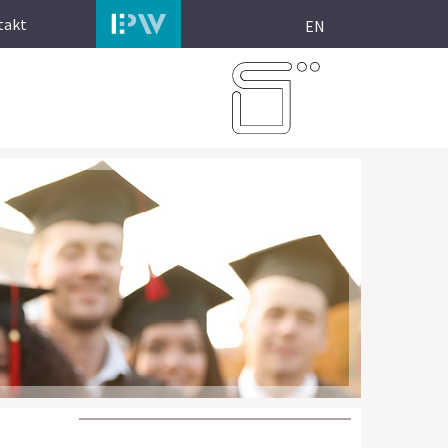
takt
EN