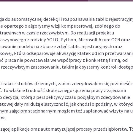
ja do automatycznej detekcji i rozpoznawania tablic rejestracyjn
 opartego o algorytmy wizji komputerowej, zdolnego do
racyjnych w czasie rzeczywistym. Do realizacji projektu
aszynowego z rodziny YOLO, Python, Microsoft Azure OCR oraz
wanie modelu na zbiorze zdjęć tablic rejestracyjnych oraz
kowej, która odseparowuje akwizycję klatek od ich przetwarzania
hoć praca nie powstawała we współpracy z konkretną firmą, od
 rzeczywistym zastosowaniu, takim jak systemy kontroli dostę
 trakcie studiów dziennych, zanim zdecydowałem się przenieść 
. To właśnie trudność skutecznego łączenia pracy z zajęciami
 to decyzja, którą z perspektywy czasu podjąłbym zdecydowanie
etowej dały mi dużą elastyczność, jak chodzi o godziny, w któryc
nym zajęciom stacjonarnym mogłem też zaplanować wizyty na u
tne.
zącej aplikacje oraz automatyzującej procesy przedsiębiorstw. T