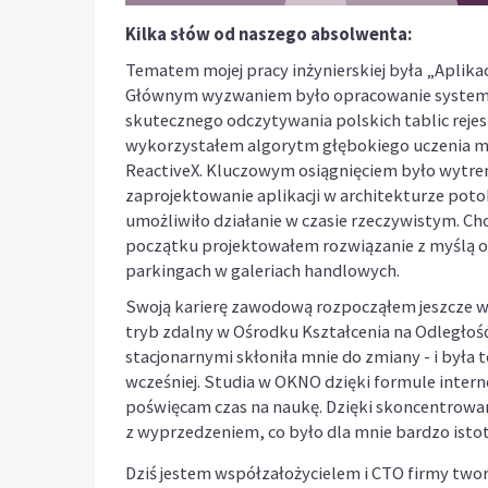
Kilka słów od naszego absolwenta:
Tematem mojej pracy inżynierskiej była „Aplikac
Głównym wyzwaniem było opracowanie systemu
skutecznego odczytywania polskich tablic rejest
wykorzystałem algorytm głębokiego uczenia m
ReactiveX. Kluczowym osiągnięciem było wytreno
zaprojektowanie aplikacji w architekturze poto
umożliwiło działanie w czasie rzeczywistym. C
początku projektowałem rozwiązanie z myślą o
parkingach w galeriach handlowych.
Swoją karierę zawodową rozpocząłem jeszcze w
tryb zdalny w Ośrodku Kształcenia na Odległość
stacjonarnymi skłoniła mnie do zmiany - i była
wcześniej. Studia w OKNO dzięki formule intern
poświęcam czas na naukę. Dzięki skoncentrowa
z wyprzedzeniem, co było dla mnie bardzo isto
Dziś jestem współzałożycielem i CTO firmy twor