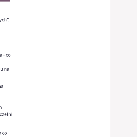
ych".
 - co
pu na
na
h
czelni
o co