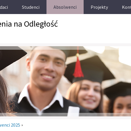
daci
Studenci
Absolwenci
Projekty
Kon
enia na Odległość
wenci 2025
»