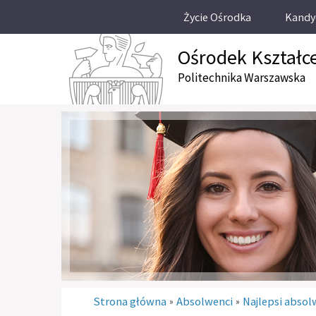
Życie Ośrodka
Kandy
Ośrodek Kształc
Politechnika Warszawska
Strona główna
Absolwenci
Najlepsi absol
»
»