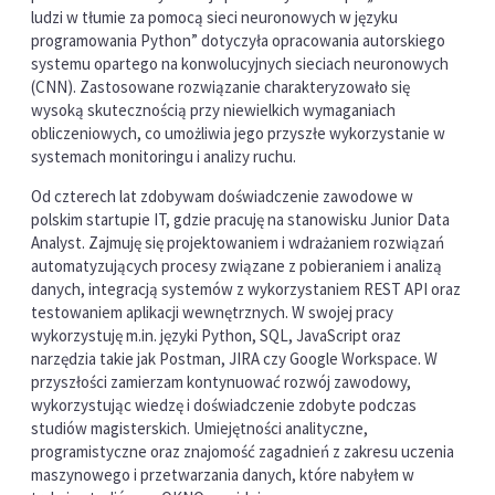
ludzi w tłumie za pomocą sieci neuronowych w języku
programowania Python” dotyczyła opracowania autorskiego
systemu opartego na konwolucyjnych sieciach neuronowych
(CNN). Zastosowane rozwiązanie charakteryzowało się
wysoką skutecznością przy niewielkich wymaganiach
obliczeniowych, co umożliwia jego przyszłe wykorzystanie w
systemach monitoringu i analizy ruchu.
Od czterech lat zdobywam doświadczenie zawodowe w
polskim startupie IT, gdzie pracuję na stanowisku Junior Data
Analyst. Zajmuję się projektowaniem i wdrażaniem rozwiązań
automatyzujących procesy związane z pobieraniem i analizą
danych, integracją systemów z wykorzystaniem REST API oraz
testowaniem aplikacji wewnętrznych. W swojej pracy
wykorzystuję m.in. języki Python, SQL, JavaScript oraz
narzędzia takie jak Postman, JIRA czy Google Workspace. W
przyszłości zamierzam kontynuować rozwój zawodowy,
wykorzystując wiedzę i doświadczenie zdobyte podczas
studiów magisterskich. Umiejętności analityczne,
programistyczne oraz znajomość zagadnień z zakresu uczenia
maszynowego i przetwarzania danych, które nabyłem w