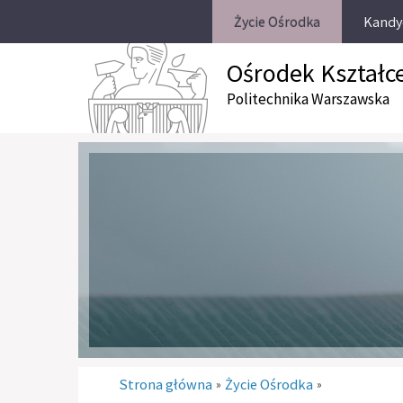
Życie Ośrodka
Kandy
Ośrodek Kształc
Politechnika Warszawska
Strona główna
Życie Ośrodka
»
»