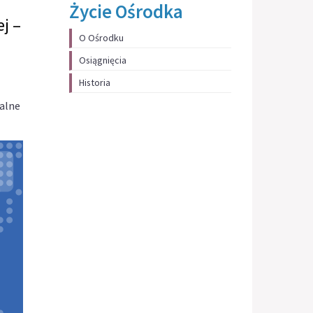
Życie Ośrodka
j –
O Ośrodku
Osiągnięcia
Historia
alne