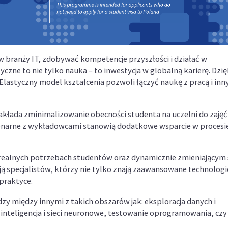
 w branży IT, zdobywać kompetencje przyszłości i działać w
ne to nie tylko nauka – to inwestycja w globalną karierę. Dzię
lastyczny model kształcenia pozwoli łączyć naukę z pracą i inn
akłada zminimalizowanie obecności studenta na uczelni do zajęć
cjonarne z wykładowcami stanowią dodatkowe wsparcie w procesi
realnych potrzebach studentów oraz dynamicznie zmieniającym 
ją specjalistów, którzy nie tylko znają zaawansowane technologie
 praktyce.
y między innymi z takich obszarów jak: eksploracja danych i
nteligencja i sieci neuronowe, testowanie oprogramowania, czy