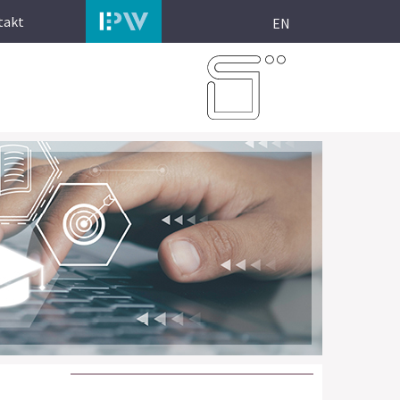
takt
EN