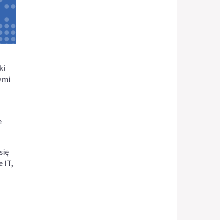
ki
ymi
e
się
 IT,