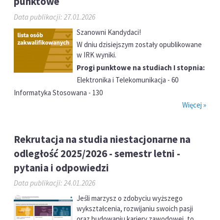
punktowe
Data publikacji: 27.01.2026
Szanowni Kandydaci!
W dniu dzisiejszym zostały opublikowane
w IRK wyniki.
Progi punktowe na studiach I stopnia:
Elektronika i Telekomunikacja - 60
Informatyka Stosowana - 130
Więcej »
Rekrutacja na studia niestacjonarne na
odległość 2025/2026 - semestr letni -
pytania i odpowiedzi
Data publikacji: 24.01.2026
Jeśli marzysz o zdobyciu wyższego
wykształcenia, rozwijaniu swoich pasji
oraz budowaniu kariery zawodowej, to