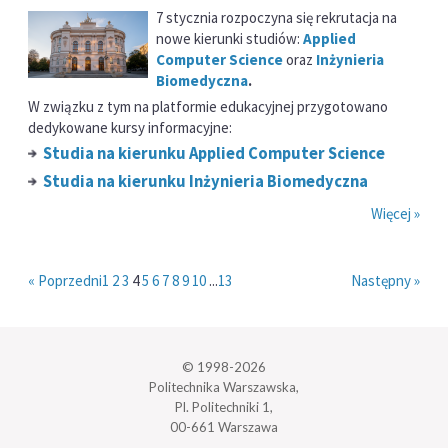
7 stycznia rozpoczyna się rekrutacja na
nowe kierunki studiów:
Applied
Computer Science
oraz
Inżynieria
Biomedyczna
.
W związku z tym na platformie edukacyjnej przygotowano
dedykowane kursy informacyjne:
Studia na kierunku Applied Computer Science
Studia na kierunku Inżynieria Biomedyczna
Więcej »
« Poprzedni
1
2
3
4
5
6
7
8
9
10
...
13
Następny »
© 1998-2026
Politechnika Warszawska,
Pl. Politechniki 1,
00-661 Warszawa