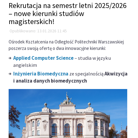
Rekrutacja na semestr letni 2025/2026
– nowe kierunki studiów
magisterskich!
Opublikowano: 13.01.2026 11:45
Ośrodek Kształcenia na Odległość Politechniki Warszawskiej
poszerza swoją ofertę o dwa innowacyjne kierunki:
Applied Computer Science
– studia w języku
angielskim
Inżynieria Biomedyczna
ze specjalnością
Akwizycja
i analiza danych biomedycznych