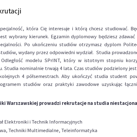
krutacji
pecjalność, która Cię interesuje i którą chcesz studiować. Bę
jest wybrany kierunek. Egzamin dyplomowy będziesz zdawać
pecjalności. Po ukończeniu studiów otrzymasz dyplom Polite
studiów, wydany przez odpowiedni wydział. Studia prowadzon
 Odległość modelu SPrINT, który w istotnym stopniu korzy
. Studia nominalnie trwają 4 lata. Czas studiów podzielony jest
olejnych 4 półsemestrach. Aby ukończyć studia student po
rogramem studiów oraz praktyki zawodowe uzyskując łączni
iki Warszawskiej prowadzi rekrutacje na studia niestacjona
ał Elektroniki i Technik Informacyjnych
owa, Techniki Multimedialne, Teleinformatyka