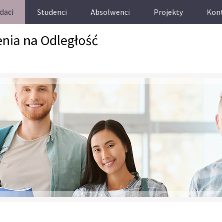
daci
Studenci
Absolwenci
Projekty
Kon
enia na Odległość