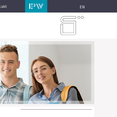
takt
EN