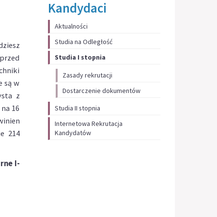
Kandydaci
Aktualności
Studia na Odległość
dziesz
 przed
Studia I stopnia
chniki
Zasady rekrutacji
e są w
Dostarczenie dokumentów
sta z
 na 16
Studia II stopnia
winien
Internetowa Rekrutacja
e 214
Kandydatów
rne I-