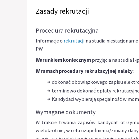
Zasady rekrutacji
Procedura rekrutacyjna
Informacje o
rekrutacji
na studia niestacjonarn
PW.
Warunkiem koniecznym
przyjęcia na studia I-
W ramach procedury rekrutacyjnej należy
:
dokonać obowiązkowego zapisu elektr
terminowo dokonać opłaty rekrutacyjn
Kandydaci wybierają specjalność w mome
Wymagane dokumenty
W trakcie trwania zapisów kandydat otrzymu
wielokrotnie, w celu uzupełnienia/zmiany dan
etapie zapisu elektronicznego konieczne jest do