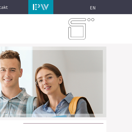
takt
EN