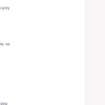
i przy
nia na
cyjna