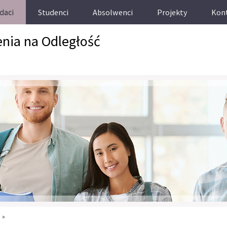
daci
Studenci
Absolwenci
Projekty
Kon
enia na Odległość
a
»