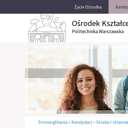
Życie Ośrodka
Kandy
Ośrodek Kształc
Politechnika Warszawska
Strona główna
Kandydaci
Studia I stopni
»
»