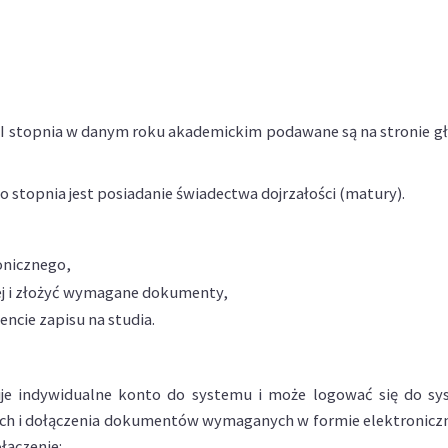
e I stopnia w danym roku akademickim podawane są na stronie g
go stopnia jest posiadanie świadectwa dojrzałości (matury).
onicznego,
ej i złożyć wymagane dokumenty,
ncie zapisu na studia.
je indywidualne konto do systemu i może logować się do s
ych i dołączenia dokumentów wymaganych w formie elektroniczn
łączenie: