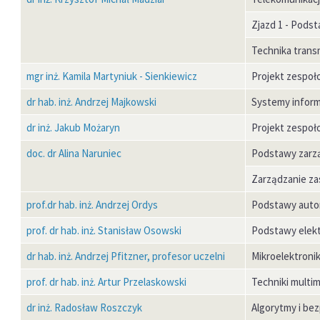
Zjazd 1 - Podst
Technika trans
mgr inż. Kamila Martyniuk - Sienkiewicz
Projekt zespoł
dr hab. inż. Andrzej Majkowski
Systemy infor
dr inż. Jakub Możaryn
Projekt zespoł
doc. dr Alina Naruniec
Podstawy zarz
Zarządzanie za
prof.dr hab. inż. Andrzej Ordys
Podstawy auto
prof. dr hab. inż. Stanisław Osowski
Podstawy elektr
dr hab. inż. Andrzej Pfitzner, profesor uczelni
Mikroelektroni
prof. dr hab. inż. Artur Przelaskowski
Techniki multi
dr inż. Radosław Roszczyk
Algorytmy i be