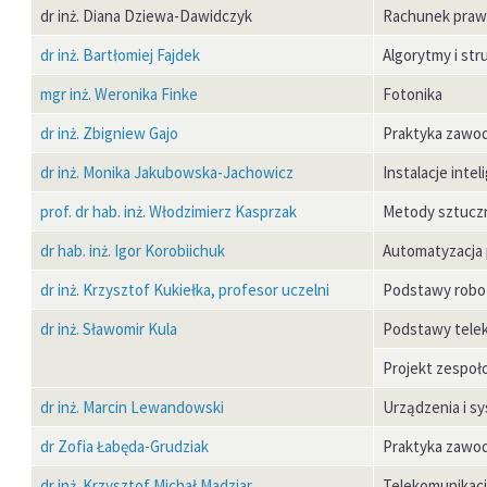
dr inż. Diana Dziewa-Dawidczyk
Rachunek praw
dr inż. Bartłomiej Fajdek
Algorytmy i str
mgr inż. Weronika Finke
Fotonika
dr inż. Zbigniew Gajo
Praktyka zawo
dr inż. Monika Jakubowska-Jachowicz
Instalacje inte
prof. dr hab. inż. Włodzimierz Kasprzak
Metody sztuczne
dr hab. inż. Igor Korobiichuk
Automatyzacja
dr inż. Krzysztof Kukiełka, profesor uczelni
Podstawy robo
dr inż. Sławomir Kula
Podstawy telek
Projekt zespoł
dr inż. Marcin Lewandowski
Urządzenia i s
dr Zofia Łabęda-Grudziak
Praktyka zawo
dr inż. Krzysztof Michał Madziar
Telekomunikacj