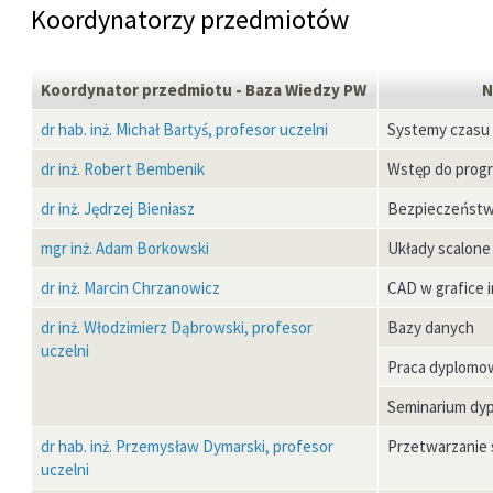
Koordynatorzy przedmiotów
Koordynator przedmiotu - Baza Wiedzy PW
N
dr hab. inż. Michał Bartyś, profesor uczelni
Systemy czasu
dr inż. Robert Bembenik
Wstęp do progr
dr inż. Jędrzej Bieniasz
Bezpieczeńst
mgr inż. Adam Borkowski
Układy scalone
dr inż. Marcin Chrzanowicz
CAD w grafice i
dr inż. Włodzimierz Dąbrowski, profesor
Bazy danych
uczelni
Praca dyplomow
Seminarium dyp
dr hab. inż. Przemysław Dymarski, profesor
Przetwarzanie 
uczelni