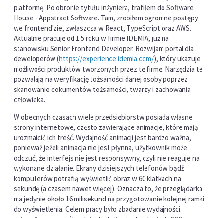
platformę. Po obronie tytułu inżyniera, trafiłem do Software
House - Appstract Software. Tam, zrobiłem ogromne postępy
we frontend'zie, zwłaszcza w React, TypeScript oraz AWS.
Aktualnie pracuję od 1.5 roku w firmie IDEMIA, już na
stanowisku Senior Frontend Developer. Rozwijam portal dla
deweloperów (
https://experience.idemia.com/
), który ukazuje
możliwości produktów tworzonych przez tę firmę. Narzędzia te
pozwalają na weryfikację tożsamości danej osoby poprzez
skanowanie dokumentów tożsamości, twarzy i zachowania
człowieka.
W obecnych czasach wiele przedsiębiorstw posiada własne
strony internetowe, często zawierające animacje, które mają
urozmaicić ich treść. Wydajność animacji jest bardzo ważna,
ponieważ jeżeli animacja nie jest płynna, użytkownik może
odczuć, że interfejs nie jest responsywny, czyli nie reaguje na
wykonane działanie. Ekrany dzisiejszych telefonów bądź
komputerów potrafią wyświetlić obraz w 60 klatkach na
sekundę (a czasem nawet więcej). Oznacza to, że przeglądarka
ma jedynie około 16 milisekund na przygotowanie kolejnej ramki
do wyświetlenia. Celem pracy było zbadanie wydajności