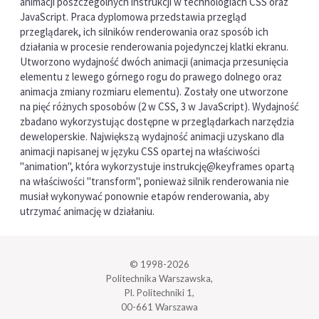
animacji poszczególnych instrukcji w technologiach CSS oraz
JavaScript. Praca dyplomowa przedstawia przegląd
przeglądarek, ich silników renderowania oraz sposób ich
działania w procesie renderowania pojedynczej klatki ekranu.
Utworzono wydajność dwóch animacji (animacja przesunięcia
elementu z lewego górnego rogu do prawego dolnego oraz
animacja zmiany rozmiaru elementu). Zostały one utworzone
na pięć różnych sposobów (2 w CSS, 3 w JavaScript). Wydajność
zbadano wykorzystując dostępne w przeglądarkach narzędzia
deweloperskie. Największą wydajność animacji uzyskano dla
animacji napisanej w języku CSS opartej na właściwości
"animation", która wykorzystuje instrukcję@keyframes opartą
na właściwości "transform", ponieważ silnik renderowania nie
musiał wykonywać ponownie etapów renderowania, aby
utrzymać animację w działaniu.
© 1998-2026
Politechnika Warszawska,
Pl. Politechniki 1,
00-661 Warszawa