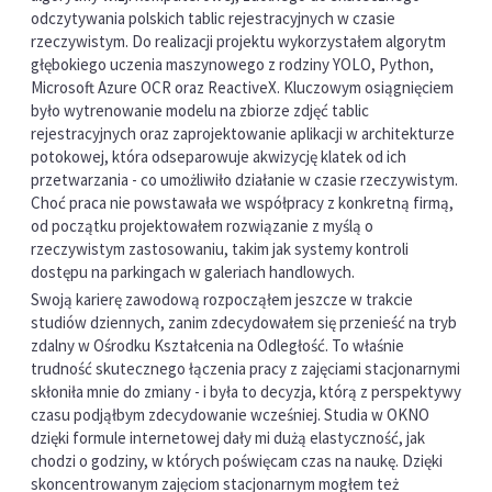
odczytywania polskich tablic rejestracyjnych w czasie
rzeczywistym. Do realizacji projektu wykorzystałem algorytm
głębokiego uczenia maszynowego z rodziny YOLO, Python,
Microsoft Azure OCR oraz ReactiveX. Kluczowym osiągnięciem
było wytrenowanie modelu na zbiorze zdjęć tablic
rejestracyjnych oraz zaprojektowanie aplikacji w architekturze
potokowej, która odseparowuje akwizycję klatek od ich
przetwarzania - co umożliwiło działanie w czasie rzeczywistym.
Choć praca nie powstawała we współpracy z konkretną firmą,
od początku projektowałem rozwiązanie z myślą o
rzeczywistym zastosowaniu, takim jak systemy kontroli
dostępu na parkingach w galeriach handlowych.
Swoją karierę zawodową rozpocząłem jeszcze w trakcie
studiów dziennych, zanim zdecydowałem się przenieść na tryb
zdalny w Ośrodku Kształcenia na Odległość. To właśnie
trudność skutecznego łączenia pracy z zajęciami stacjonarnymi
skłoniła mnie do zmiany - i była to decyzja, którą z perspektywy
czasu podjąłbym zdecydowanie wcześniej. Studia w OKNO
dzięki formule internetowej dały mi dużą elastyczność, jak
chodzi o godziny, w których poświęcam czas na naukę. Dzięki
skoncentrowanym zajęciom stacjonarnym mogłem też