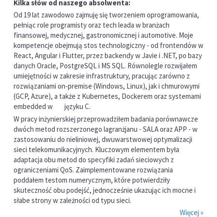
Kilka słów od naszego absolwenta:
Od 19 lat zawodowo zajmuję się tworzeniem oprogramowania,
pełniąc role programisty oraz tech leada w branżach
finansowej, medycznej, gastronomicznej i automotive. Moje
kompetencje obejmują stos technologiczny - od frontendów w
React, Angular i Flutter, przez backendy w Javie i .NET, po bazy
danych Oracle, PostgreSQL i MS SQL. Równolegle rozwijałem
umiejętności w zakresie infrastruktury, pracując zarówno z
rozwiązaniami on-premise (Windows, Linux), jak i chmurowymi
(GCP, Azure), a także z Kubernetes, Dockerem oraz systemami
embedded w języku C.
W pracy inżynierskiej przeprowadziłem badania porównawcze
dwóch metod rozszerzonego lagranżjanu - SALA oraz APP - w
zastosowaniu do nieliniowej, dwuwarstwowej optymalizacji
sieci telekomunikacyjnych. Kluczowym elementem była
adaptacja obu metod do specyfiki zadań sieciowych z
ograniczeniami QoS. Zaimplementowane rozwiązania
poddałem testom numerycznym, które potwierdziły
skuteczność obu podejść, jednocześnie ukazując ich mocne i
słabe strony w zależności od typu sieci.
Więcej »