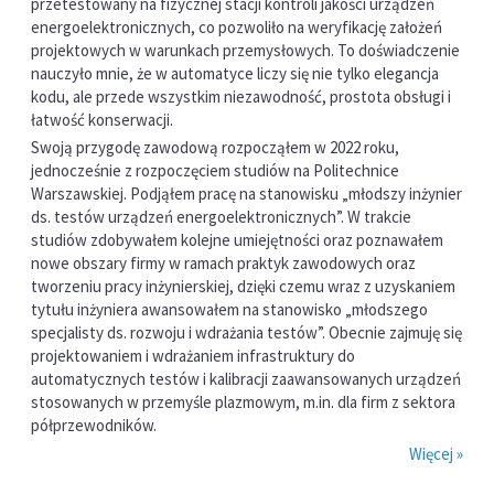
przetestowany na fizycznej stacji kontroli jakości urządzeń
energoelektronicznych, co pozwoliło na weryfikację założeń
projektowych w warunkach przemysłowych. To doświadczenie
nauczyło mnie, że w automatyce liczy się nie tylko elegancja
kodu, ale przede wszystkim niezawodność, prostota obsługi i
łatwość konserwacji.
Swoją przygodę zawodową rozpocząłem w 2022 roku,
jednocześnie z rozpoczęciem studiów na Politechnice
Warszawskiej. Podjąłem pracę na stanowisku „młodszy inżynier
ds. testów urządzeń energoelektronicznych”. W trakcie
studiów zdobywałem kolejne umiejętności oraz poznawałem
nowe obszary firmy w ramach praktyk zawodowych oraz
tworzeniu pracy inżynierskiej, dzięki czemu wraz z uzyskaniem
tytułu inżyniera awansowałem na stanowisko „młodszego
specjalisty ds. rozwoju i wdrażania testów”. Obecnie zajmuję się
projektowaniem i wdrażaniem infrastruktury do
automatycznych testów i kalibracji zaawansowanych urządzeń
stosowanych w przemyśle plazmowym, m.in. dla firm z sektora
półprzewodników.
Więcej »