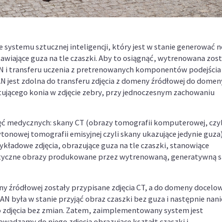
 systemu sztucznej inteligencji, który jest w stanie generować 
awiające guza na tle czaszki. Aby to osiągnąć, wytrenowana zost
AN i transferu uczenia z pretrenowanych komponentów podejścia
AN jest zdolna do transferu zdjęcia z domeny źródłowej do domen
tującego konia w zdjęcie zebry, przy jednoczesnym zachowaniu
jęć medycznych: skany CT (obrazy tomografii komputerowej, czyl
onowej tomografii emisyjnej czyli skany ukazujące jedynie guza
ykładowe zdjęcia, obrazujące guza na tle czaszki, stanowiące
ntetyczne obrazy produkowane przez wytrenowaną, generatywną s
y źródłowej zostały przypisane zdjęcia CT, a do domeny docelow
AN była w stanie przyjąć obraz czaszki bez guza i następnie nani
o zdjęcia bez zmian. Zatem, zaimplementowany system jest
adzamy do niego zdjęcia obrazujące kształt czaszki i