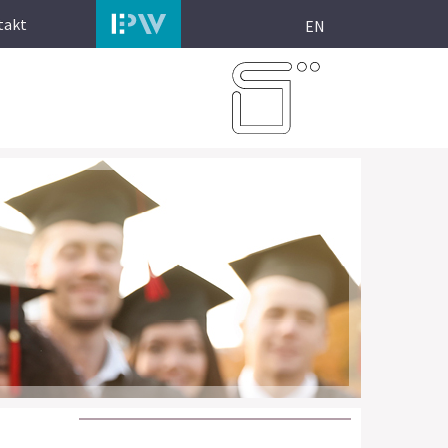
takt
EN