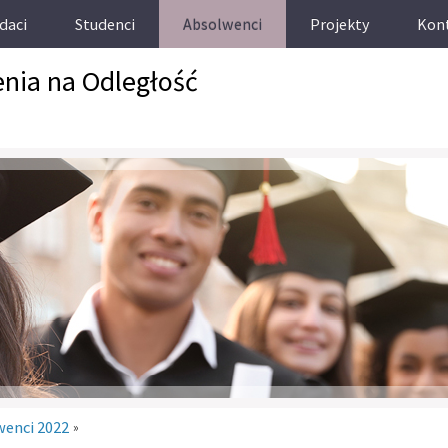
daci
Studenci
Absolwenci
Projekty
Kon
enia na Odległość
wenci 2022
»