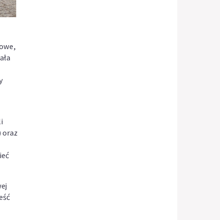
nowe,
ała
y
i
) oraz
ieć
ej
eść