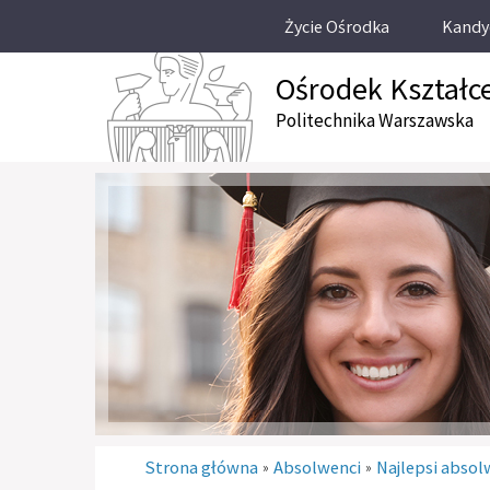
Życie Ośrodka
Kandy
Ośrodek Kształc
Politechnika Warszawska
Strona główna
Absolwenci
Najlepsi absol
»
»