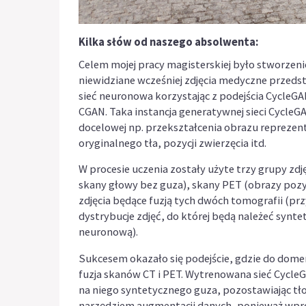
Kilka słów od naszego absolwenta:
Celem mojej pracy magisterskiej było stworzenie
niewidziane wcześniej zdjęcia medyczne przedst
sieć neuronowa korzystając z podejścia CycleG
CGAN. Taka instancja generatywnej sieci CycleG
docelowej np. przekształcenia obrazu reprezen
oryginalnego tła, pozycji zwierzęcia itd.
W procesie uczenia zostały użyte trzy grupy zd
skany głowy bez guza), skany PET (obrazy pozyt
zdjęcia będące fuzją tych dwóch tomografii (prz
dystrybucje zdjęć, do której będą należeć sy
neuronową).
Sukcesem okazało się podejście, gdzie do domen
fuzja skanów CT i PET. Wytrenowana sieć CycleG
na niego syntetycznego guza, pozostawiając tł
narzędziem augmentacji danych, ponieważ wprow