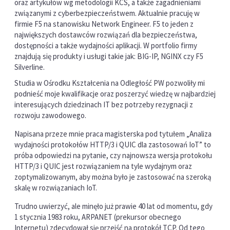
oraz artykułów wg metodologii KCS, a także zagadnieniami
związanymi z cyberbezpieczeństwem. Aktualnie pracuję w
firmie F5 na stanowisku Network Engineer. F5 to jeden z
największych dostawców rozwiązań dla bezpieczeństwa,
dostępności a także wydajności aplikacji. W portfolio firmy
znajdują się produkty i usługi takie jak: BIG-IP, NGINX czy F5
Silverline.
Studia w Ośrodku Kształcenia na Odległość PW pozwoliły mi
podnieść moje kwalifikacje oraz poszerzyć wiedzę w najbardziej
interesujących dziedzinach IT bez potrzeby rezygnacji z
rozwoju zawodowego.
Napisana przeze mnie praca magisterska pod tytułem „Analiza
wydajności protokołów HTTP/3 i QUIC dla zastosowań IoT” to
próba odpowiedzi na pytanie, czy najnowsza wersja protokołu
HTTP/3 i QUIC jest rozwiązaniem na tyle wydajnym oraz
zoptymalizowanym, aby można było je zastosować na szeroką
skalę w rozwiązaniach IoT.
Trudno uwierzyć, ale minęło już prawie 40 lat od momentu, gdy
1 stycznia 1983 roku, ARPANET (prekursor obecnego
Internetu) zdecydował się przejść na protokół TCP. Od tego