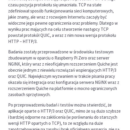
czasu pozycja protokołu się umacniała. TCP na stałe
zdefiniował sposób funkcjonowania sieci komputerowych,
jakie znamy, ale wraz z rozwojem Internetu zaczęły być
widoczne jego pewne ograniczenia oraz problemy. Dlatego w
wyniku prac mających na celu stworzenie następcy TCP
powstał protokół QUIC, a wraz z nim nowa wersja protokołu
HTTP – HTTP/3.
Badania zostały przeprowadzone w środowisku testowym
zbudowanym w oparciu o Raspberry Pi Zero oraz serwer
NGINX, który wraz z nieoficjalnym rozszerzeniem Quiche jest
obecnie jednym z niewielu rozwiązań wspierających HTTP/3
oraz QUIC. Największym wyzwaniem w trakcie pisania pracy
okazała się integracja oraz konfiguracja serwera NGINX wraz z
rozszerzeniem Quiche na platformie o mocno ograniczonych
zasobach sprzętowych.
Po przeprowadzeniu badań i testów można stwierdzić, że
aplikacje oparte o HTTP/3 oraz QUIC, mimo że są dużo szybsze
i bardziej odporne na zakłócenia (w porównaniu do starszych
wersji HTTP opartych o TCP), to ze względu na duże
zapotrzebowanie na zasoby i brak oficjalnego wsparcia, nie są