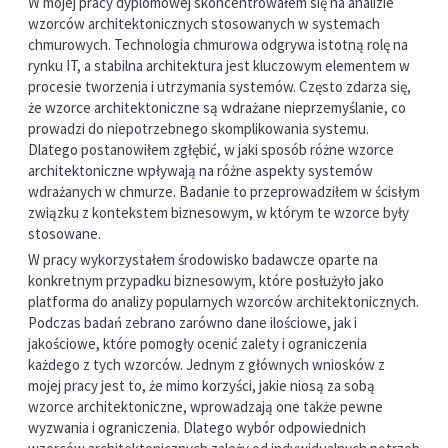
W mojej pracy dyplomowej skoncentrowałem się na analizie
wzorców architektonicznych stosowanych w systemach
chmurowych. Technologia chmurowa odgrywa istotną rolę na
rynku IT, a stabilna architektura jest kluczowym elementem w
procesie tworzenia i utrzymania systemów. Często zdarza się,
że wzorce architektoniczne są wdrażane nieprzemyślanie, co
prowadzi do niepotrzebnego skomplikowania systemu.
Dlatego postanowiłem zgłębić, w jaki sposób różne wzorce
architektoniczne wpływają na różne aspekty systemów
wdrażanych w chmurze. Badanie to przeprowadziłem w ścisłym
związku z kontekstem biznesowym, w którym te wzorce były
stosowane.
W pracy wykorzystałem środowisko badawcze oparte na
konkretnym przypadku biznesowym, które posłużyło jako
platforma do analizy popularnych wzorców architektonicznych.
Podczas badań zebrano zarówno dane ilościowe, jak i
jakościowe, które pomogły ocenić zalety i ograniczenia
każdego z tych wzorców. Jednym z głównych wniosków z
mojej pracy jest to, że mimo korzyści, jakie niosą za sobą
wzorce architektoniczne, wprowadzają one także pewne
wyzwania i ograniczenia. Dlatego wybór odpowiednich